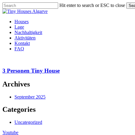
Skip
Hit enter to search or ESC to close
Sea
to
Close
main
Search
content
Menu
Houses
Lage
Nachhaltigkeit
Aktivitäten
Kontakt
FAQ
3
Personen
Tiny
3 Personen Tiny House
House
Archives
September 2025
Categories
Uncategorized
Youtube