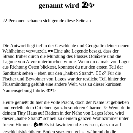
genannt wird 🏖️✨
22
Personen schauen sich gerade diese Seite an
Die Antwort liegt tief in der Geschichte und Geografie deiner neuen
Wahlheimat verwurzelt. 📜 Eine alte Legende besagt, dass der
Strand früher durch die Mündung des Flusses Odiáxere und die
Lagune von Alvor unterbrochen wurde. Wenn du damals von Lagos
aus Richtung Osten blicktest, konntest du nur den ersten Teil der
Sandbank sehen – eben nur den „halben Strand“. 🚣‍♂️📏 Für die
Fischer und Bewohner von Lagos war der restliche Teil hinter der
Flussmündung gefühlt eine andere Welt, was zu dieser kuriosen
Namensgebung führte. 🐟✨
Heute genießt du hier die volle Pracht, doch der Name ist geblieben
und verleiht dem Ort einen ganz besonderen Charme. ✨ Wenn du in
deinem Tiny Haus auf Rädern in der Nähe von Lagos lebst, wird
dieser „halbe Strand“ schnell zu deinem ganzen Wohnzimmer unter
freiem Himmel. 🏠🚐 Es ist faszinierend zu wissen, dass du auf
geschichtsträchtigem Boden spazieren gehst, während du die