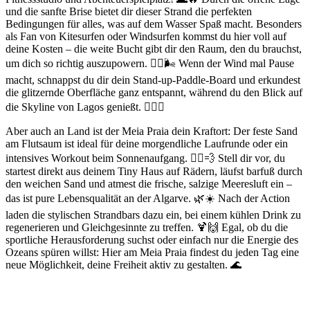
und die sanfte Brise bietet dir dieser Strand die perfekten
Bedingungen für alles, was auf dem Wasser Spaß macht. Besonders
als Fan von Kitesurfen oder Windsurfen kommst du hier voll auf
deine Kosten – die weite Bucht gibt dir den Raum, den du brauchst,
um dich so richtig auszupowern. 🏄‍♂️🌬️ Wenn der Wind mal Pause
macht, schnappst du dir dein Stand-up-Paddle-Board und erkundest
die glitzernde Oberfläche ganz entspannt, während du den Blick auf
die Skyline von Lagos genießt. 🚣‍♀️✨
Aber auch an Land ist der Meia Praia dein Kraftort: Der feste Sand
am Flutsaum ist ideal für deine morgendliche Laufrunde oder ein
intensives Workout beim Sonnenaufgang. 🏃‍♂️💨 Stell dir vor, du
startest direkt aus deinem Tiny Haus auf Rädern, läufst barfuß durch
den weichen Sand und atmest die frische, salzige Meeresluft ein –
das ist pure Lebensqualität an der Algarve. 🌿☀️ Nach der Action
laden die stylischen Strandbars dazu ein, bei einem kühlen Drink zu
regenerieren und Gleichgesinnte zu treffen. 🍹🙌 Egal, ob du die
sportliche Herausforderung suchst oder einfach nur die Energie des
Ozeans spüren willst: Hier am Meia Praia findest du jeden Tag eine
neue Möglichkeit, deine Freiheit aktiv zu gestalten. 🌊