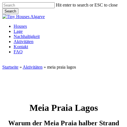
Skip
Hit enter to search or ESC to close
to
Search
main
Close
content
Search
Menu
Houses
Lage
Nachhaltigkeit
Aktivitäten
Kontakt
FAQ
Startseite
»
Aktivitäten
»
meia praia lagos
Meia Praia Lagos
Warum der Meia Praia halber Strand