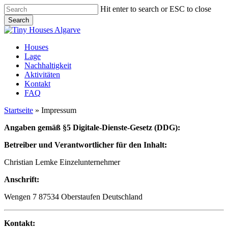
Skip
Hit enter to search or ESC to close
to
Search
main
Close
content
Search
Menu
Houses
Lage
Nachhaltigkeit
Aktivitäten
Kontakt
FAQ
Startseite
»
Impressum
Angaben gemäß
§5
Digitale-Dienste-Gesetz (DDG):
Betreiber und Verantwortlicher für den Inhalt:
Christian Lemke Einzelunternehmer
Anschrift:
Wengen 7 87534 Oberstaufen Deutschland
Kontakt: