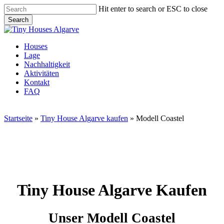
Skip
Hit enter to search or ESC to close
to
Search
main
Close
content
Search
Menu
Houses
Lage
Nachhaltigkeit
Aktivitäten
Kontakt
FAQ
Startseite
»
Tiny House Algarve kaufen
»
Modell Coastel
Tiny House Algarve Kaufen
Unser Modell Coastel