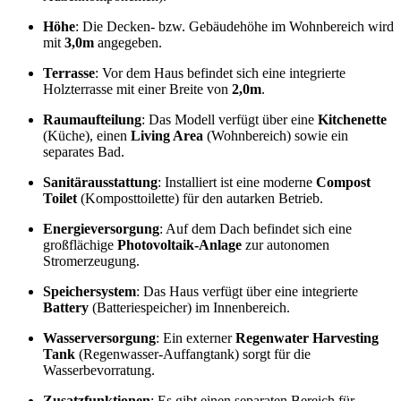
Höhe
: Die Decken- bzw. Gebäudehöhe im Wohnbereich wird
mit
3,0m
angegeben.
Terrasse
: Vor dem Haus befindet sich eine integrierte
Holzterrasse mit einer Breite von
2,0m
.
Raumaufteilung
: Das Modell verfügt über eine
Kitchenette
(Küche), einen
Living Area
(Wohnbereich) sowie ein
separates Bad.
Sanitärausstattung
: Installiert ist eine moderne
Compost
Toilet
(Komposttoilette) für den autarken Betrieb.
Energieversorgung
: Auf dem Dach befindet sich eine
großflächige
Photovoltaik-Anlage
zur autonomen
Stromerzeugung.
Speichersystem
: Das Haus verfügt über eine integrierte
Battery
(Batteriespeicher) im Innenbereich.
Wasserversorgung
: Ein externer
Regenwater Harvesting
Tank
(Regenwasser-Auffangtank) sorgt für die
Wasserbevorratung.
Zusatzfunktionen
: Es gibt einen separaten Bereich für