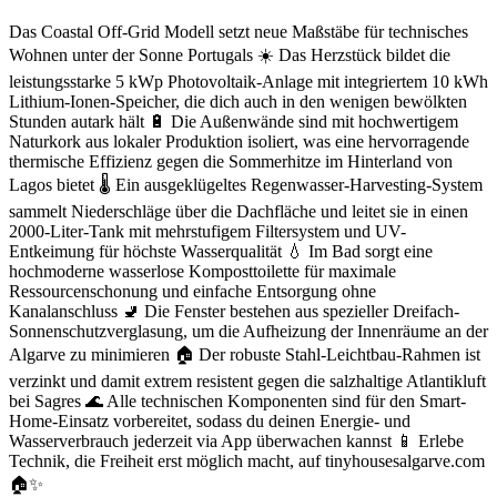
Das Coastal Off-Grid Modell setzt neue Maßstäbe für technisches
Wohnen unter der Sonne Portugals ☀️ Das Herzstück bildet die
leistungsstarke 5 kWp Photovoltaik-Anlage mit integriertem 10 kWh
Lithium-Ionen-Speicher, die dich auch in den wenigen bewölkten
Stunden autark hält 🔋 Die Außenwände sind mit hochwertigem
Naturkork aus lokaler Produktion isoliert, was eine hervorragende
thermische Effizienz gegen die Sommerhitze im Hinterland von
Lagos bietet 🌡️ Ein ausgeklügeltes Regenwasser-Harvesting-System
sammelt Niederschläge über die Dachfläche und leitet sie in einen
2000-Liter-Tank mit mehrstufigem Filtersystem und UV-
Entkeimung für höchste Wasserqualität 💧 Im Bad sorgt eine
hochmoderne wasserlose Komposttoilette für maximale
Ressourcenschonung und einfache Entsorgung ohne
Kanalanschluss 🚽 Die Fenster bestehen aus spezieller Dreifach-
Sonnenschutzverglasung, um die Aufheizung der Innenräume an der
Algarve zu minimieren 🏠 Der robuste Stahl-Leichtbau-Rahmen ist
verzinkt und damit extrem resistent gegen die salzhaltige Atlantikluft
bei Sagres 🌊 Alle technischen Komponenten sind für den Smart-
Home-Einsatz vorbereitet, sodass du deinen Energie- und
Wasserverbrauch jederzeit via App überwachen kannst 📱 Erlebe
Technik, die Freiheit erst möglich macht, auf tinyhousesalgarve.com
🏠✨