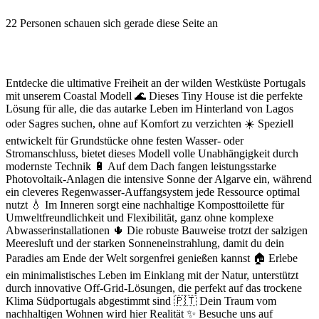
22
Personen schauen sich gerade diese Seite an
Entdecke die ultimative Freiheit an der wilden Westküste Portugals
mit unserem Coastal Modell 🌊 Dieses Tiny House ist die perfekte
Lösung für alle, die das autarke Leben im Hinterland von Lagos
oder Sagres suchen, ohne auf Komfort zu verzichten ☀️ Speziell
entwickelt für Grundstücke ohne festen Wasser- oder
Stromanschluss, bietet dieses Modell volle Unabhängigkeit durch
modernste Technik 🔋 Auf dem Dach fangen leistungsstarke
Photovoltaik-Anlagen die intensive Sonne der Algarve ein, während
ein cleveres Regenwasser-Auffangsystem jede Ressource optimal
nutzt 💧 Im Inneren sorgt eine nachhaltige Komposttoilette für
Umweltfreundlichkeit und Flexibilität, ganz ohne komplexe
Abwasserinstallationen 🌵 Die robuste Bauweise trotzt der salzigen
Meeresluft und der starken Sonneneinstrahlung, damit du dein
Paradies am Ende der Welt sorgenfrei genießen kannst 🏠 Erlebe
ein minimalistisches Leben im Einklang mit der Natur, unterstützt
durch innovative Off-Grid-Lösungen, die perfekt auf das trockene
Klima Südportugals abgestimmt sind 🇵🇹 Dein Traum vom
nachhaltigen Wohnen wird hier Realität ✨ Besuche uns auf