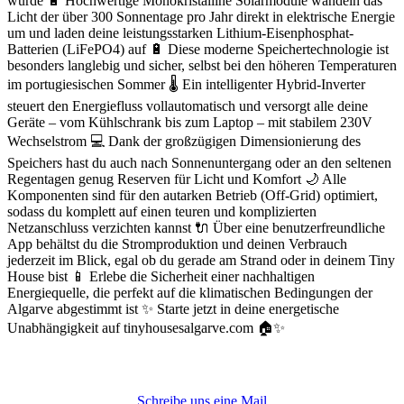
wurde 🔋 Hochwertige Monokristalline Solarmodule wandeln das
Licht der über 300 Sonnentage pro Jahr direkt in elektrische Energie
um und laden deine leistungsstarken Lithium-Eisenphosphat-
Batterien (LiFePO4) auf 🔋 Diese moderne Speichertechnologie ist
besonders langlebig und sicher, selbst bei den höheren Temperaturen
im portugiesischen Sommer 🌡️ Ein intelligenter Hybrid-Inverter
steuert den Energiefluss vollautomatisch und versorgt alle deine
Geräte – vom Kühlschrank bis zum Laptop – mit stabilem 230V
Wechselstrom 💻 Dank der großzügigen Dimensionierung des
Speichers hast du auch nach Sonnenuntergang oder an den seltenen
Regentagen genug Reserven für Licht und Komfort 🌙 Alle
Komponenten sind für den autarken Betrieb (Off-Grid) optimiert,
sodass du komplett auf einen teuren und komplizierten
Netzanschluss verzichten kannst 🔌 Über eine benutzerfreundliche
App behältst du die Stromproduktion und deinen Verbrauch
jederzeit im Blick, egal ob du gerade am Strand oder in deinem Tiny
House bist 📱 Erlebe die Sicherheit einer nachhaltigen
Energiequelle, die perfekt auf die klimatischen Bedingungen der
Algarve abgestimmt ist ✨ Starte jetzt in deine energetische
Unabhängigkeit auf tinyhousesalgarve.com 🏠✨
Schreibe uns eine Mail